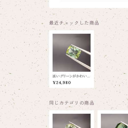
最近チェックした商品
淡いグリーンがかわい
いトルマリン【1.195ct/
¥24,980
6.1×8】
同じカテゴリの商品