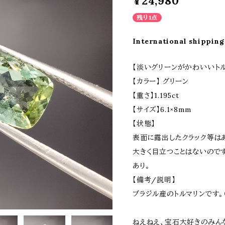
¥24,980
残り1点
International shipping
【淡いグリーンがかわいいトル
【カラー】 グリーン
【重さ】1.195ct
【サイズ】6.1×8mm
【状態】
表面に露出したクラック等は
大きく目立つことはないので
あり。
【備考/説明】
ブラジル産のトルマリンです。
ねえねえ、宝石大好きのみん