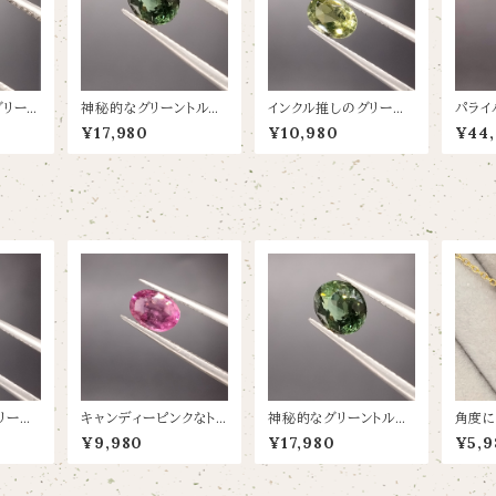
グリーン
神秘的なグリーントルマ
インクル推しのグリーント
パライ
/7.8×
リン【0.77ct/5.8×4.9】
ルマリン【0.86ct/6.9×
8ct/6
¥17,980
¥10,980
¥44
5.1】
リーント
キャンディーピンクなト
神秘的なグリーントルマ
角度に
6.9×
ルマリン【0.86ct/7.3×
リン【0.77ct/5.8×4.9】
違うイ
¥9,980
¥17,980
¥5,9
5.3】
魅力のト
7】