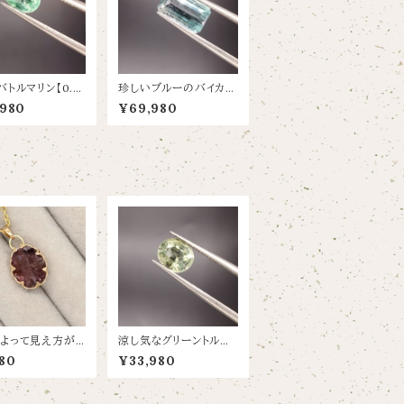
バトルマリン【0.6
珍しいブルーのバイカラ
.8×4.9】
ーのトルマリン【2.88c
,980
¥69,980
t/9.8×6.4】
よって見え方が
涼し気なグリーントルマ
ンクルージョンも
リン【1.58ct/7.6×6.4】
80
¥33,980
ルマリン【12×9.