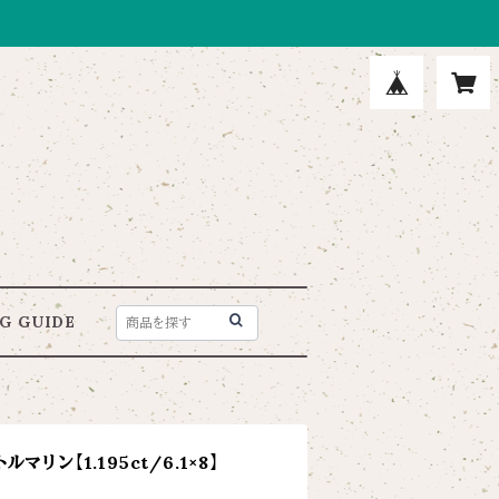
G GUIDE
リン【1.195ct/6.1×8】