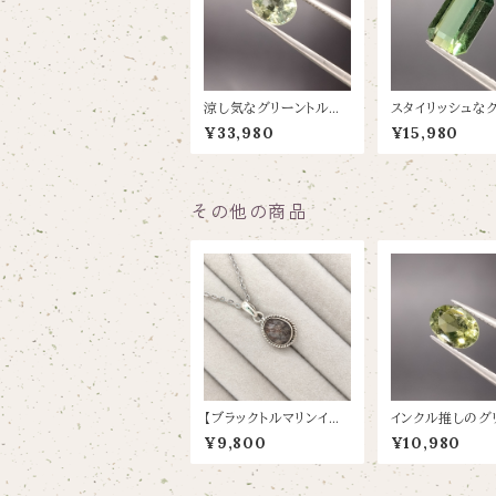
涼し気なグリーントルマ
スタイリッシュな
リン【1.58ct/7.6×6.4】
トルマリン【1.25ct
¥33,980
¥15,980
5】
その他の商品
【ブラックトルマリンイン
インクル推しのグ
クオーツ】のペンダントト
ルマリン【0.86ct/
¥9,800
¥10,980
ップ0.41×0.77
5.1】