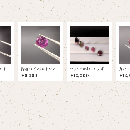
いトル
深紅のピンクのトルマリ
セットでかわいいカボシ
丸いフ
0.1×1
ン【0.39ct/5×4】トルマ
ョンのトルマリン【4.89c
いトルマ
¥9,980
¥12,000
¥12,
リン専門店【トルマリ・SH
t】
6.1×5
OP】