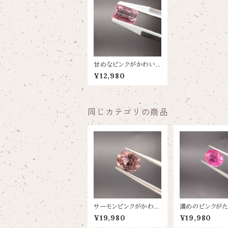
甘めなピンクがかわい
いトルマリン【1.37ct/7.
¥12,980
8×5.2】
同じカテゴリの商品
サーモンピンクがかわい
濃めのピンクがた
いトルマリン【0.93ct/
くかわいいトルマリ
¥19,980
¥19,980
6.6×5.6mm】
745ct8.4X6.8】