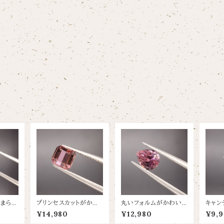
まらな
プリンセスカットがかわ
丸いフォルムがかわい
キャン
ン【1.
いい甘めピンクトルマリ
いトルマリン【0.67ct/
ルマリン
¥14,980
¥12,980
¥9,9
ン【0.89ct/5.2×5】
6.1×5】
5.3】