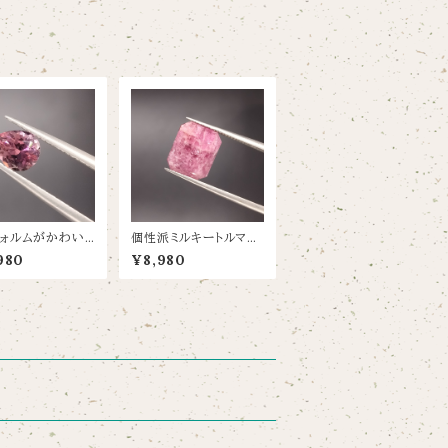
ォルムがかわい
個性派ミルキートルマリ
リン【0.67ct/
ン【4.7ct/11×9.5】
980
¥8,980
】