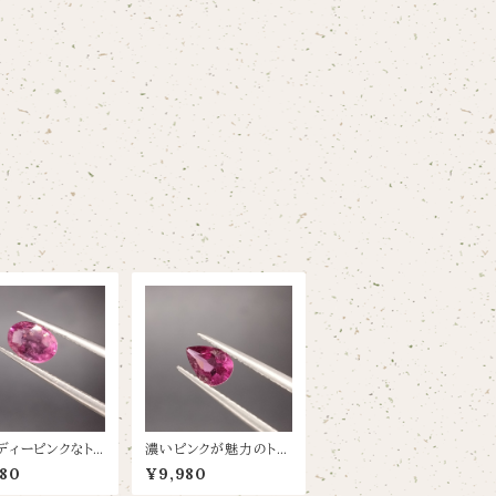
ディーピンクなト
濃いピンクが魅力のトル
【0.86ct/7.3×
マリン【0.37ct/5.9×4】
80
¥9,980