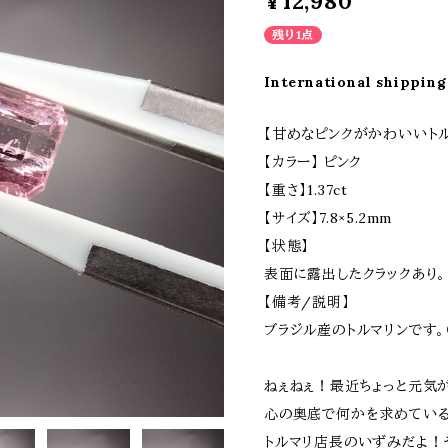
¥12,980
残り1点
International shipping
【甘めなピンクがかわいいトル
【カラー】 ピンク
【重さ】1.37ct
【サイズ】7.8×5.2mm
【状態】
表面に露出したクラックあり。
【備考/説明】
ブラジル産のトルマリンです。
ねぇねぇ！最近ちょっと元気
心の奥底で何かを求めている
トルマリ店長のいずみだよ！