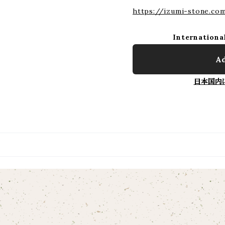
https://izumi-stone.co
Internationa
Ad
日本国内