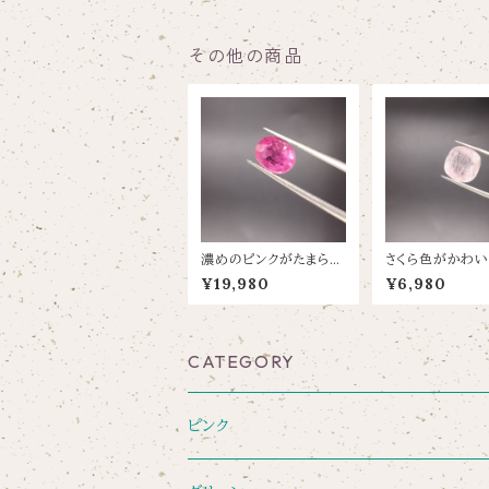
その他の商品
濃めのピンクがたまらな
さくら色がかわい
くかわいいトルマリン【1.
マリン【4.05ct /1
¥19,980
¥6,980
745ct8.4X6.8】
0】
CATEGORY
ピンク