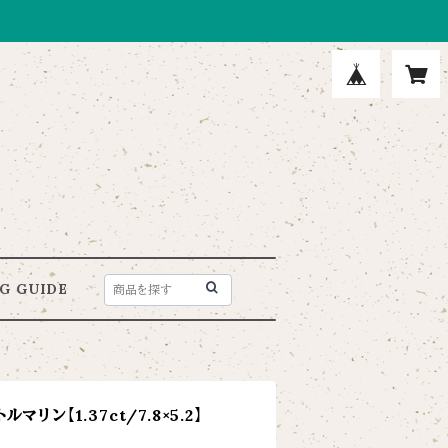
G GUIDE
ン【1.37ct/7.8×5.2】