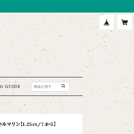
G GUIDE
リン【1.25ct/7.8×5】