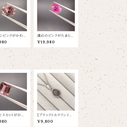
ンピンクがかわい
濃めのピンクがたまらな
リン【0.93ct/
くかわいいトルマリン【1.
980
¥19,980
5.6mm】
745ct8.4X6.8】
セスカットがかわ
【ブラックトルマリンイン
めピンクトルマリ
クオーツ】のペンダントト
980
¥9,800
9ct/5.2×5】
ップ0.41×0.77