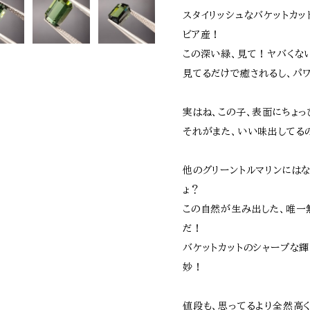
スタイリッシュなバケットカッ
ビア産！
この深い緑、見て！ヤバくな
見てるだけで癒されるし、パ
実はね、この子、表面にちょ
それがまた、いい味出してる
他のグリーントルマリンには
ょ？
この自然が生み出した、唯一
だ！
バケットカットのシャープな輝
妙！
値段も、思ってるより全然高