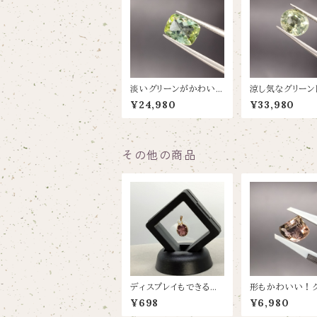
淡いグリーンがかわい
涼し気なグリーン
いトルマリン【1.195ct/
リン【1.58ct/7.6
¥24,980
¥33,980
6.1×8】
その他の商品
ディスプレイもできるル
形もかわいい！
ースケース【１個】
な個性派のトルマリ
¥698
¥6,980
98ct/8.5×7.6】