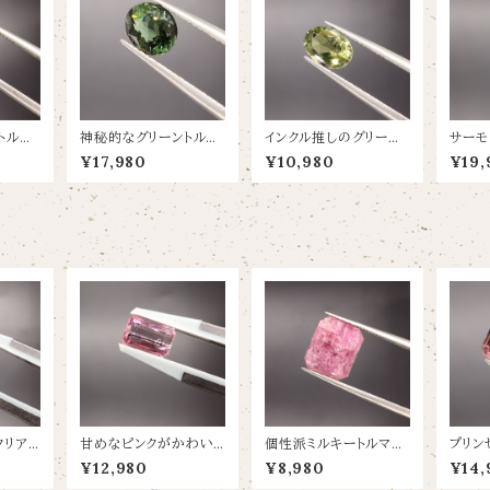
トルマ
神秘的なグリーントルマ
インクル推しのグリーント
サーモ
×6.4】
リン【0.77ct/5.8×4.9】
ルマリン【0.86ct/6.9×
いトルマ
¥17,980
¥10,980
¥19,
5.1】
6.6×
クリア
甘めなピンクがかわい
個性派ミルキートルマリ
プリン
ン【1.
いトルマリン【1.37ct/7.
ン【4.7ct/11×9.5】
いい甘
¥12,980
¥8,980
¥14,
8×5.2】
ン【0.8