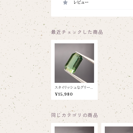
レビュー
最近チェックした商品
スタイリッシュなグリーン
トルマリン【1.25ct/7.8×
¥15,980
5】
同じカテゴリの商品