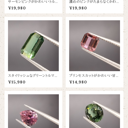
サーモンピンクがかわいいトルマ
濃めのピンクがたまらなくかわい
リン【0.93ct/6.6×5.6mm】
いトルマリン【1.745ct8.4X6.8】
¥19,980
¥19,980
スタイリッシュなグリーントルマリ
プリンセスカットがかわいい甘め
ン【1.25ct/7.8×5】
ピンクトルマリン【0.89ct/5.2×
¥15,980
¥14,980
5】