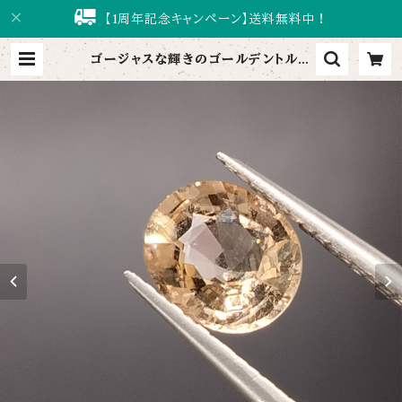
【1周年記念キャンペーン】送料無料中！
ゴージャスな輝きのゴールデントルマ
リン【0.92ct/6.8×5.8】 | tourmal
i～トルマリ～