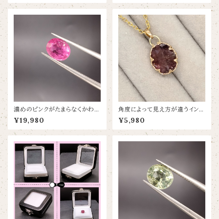
濃めのピンクがたまらなくかわい
角度によって見え方が違うインク
いトルマリン【1.745ct8.4X6.8】
ルージョンも魅力のトルマリン【1
¥19,980
¥5,980
2×9.7】