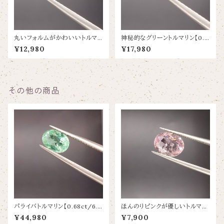
丸いフォルムがかわいいトルマリ
神秘的なグリーントルマリン【0.7
ン【0.67ct/6.1×5】
7ct/5.8×4.9】
¥12,980
¥17,980
その他の商品
パライバトルマリン【0.68ct/6.8
ほんのりピンクが優しいトルマリ
×4.9】
ン【2.29ct/10×7.6】
¥44,980
¥7,900