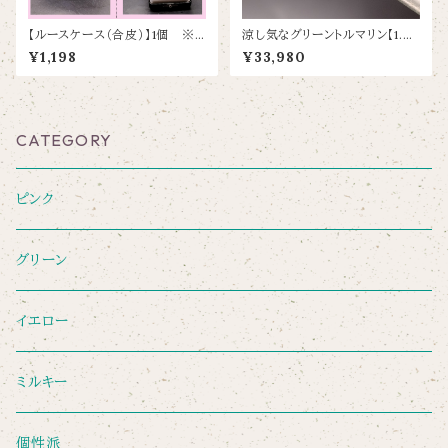
【ルースケース（合皮）】1個 ※ク
涼し気なグリーントルマリン【1.58
ッション部分は裏表黒と白のリバ
ct/7.6×6.4】
¥1,198
¥33,980
ーシブル！（写真あり）
CATEGORY
ピンク
グリーン
イエロー
ミルキー
個性派