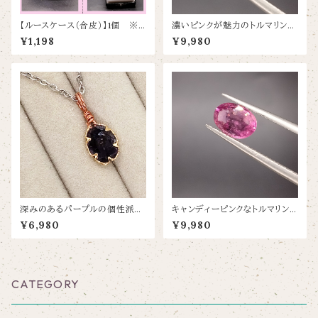
【ルースケース（合皮）】1個 ※ク
濃いピンクが魅力のトルマリン
ッション部分は裏表黒と白のリバ
【0.37ct/5.9×4】
¥1,198
¥9,980
ーシブル！（写真あり）
深みのあるパープルの個性派ト
キャンディーピンクなトルマリン
ルマリン【10.3×7.9】
【0.86ct/7.3×5.3】
¥6,980
¥9,980
CATEGORY