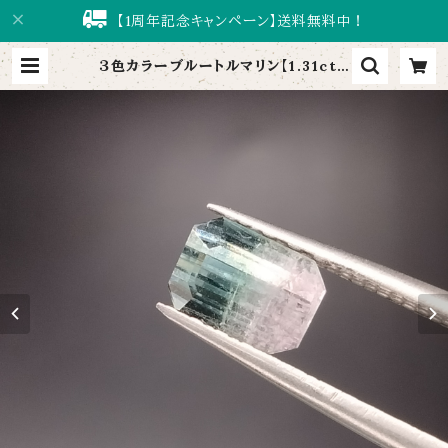
【1周年記念キャンペーン】送料無料中！
３色カラーブルートルマリン【1.31ct/
6.9×5.5】 | tourmali～トルマリ～