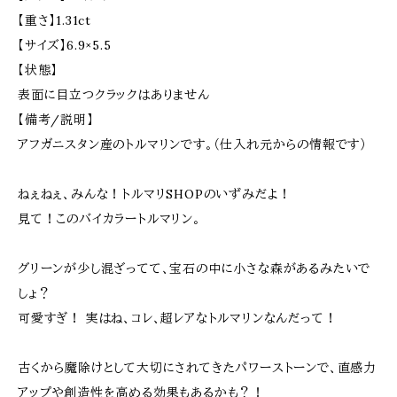
【重さ】1.31ct
【サイズ】6.9×5.5
【状態】
表面に目立つクラックはありません
【備考/説明】
アフガニスタン産のトルマリンです。（仕入れ元からの情報です）
ねぇねぇ、みんな！トルマリSHOPのいずみだよ！
見て！このバイカラートルマリン。
グリーンが少し混ざってて、宝石の中に小さな森があるみたいで
しょ？
可愛すぎ！ 実はね、コレ、超レアなトルマリンなんだって！
古くから魔除けとして大切にされてきたパワーストーンで、直感力
アップや創造性を高める効果もあるかも？！