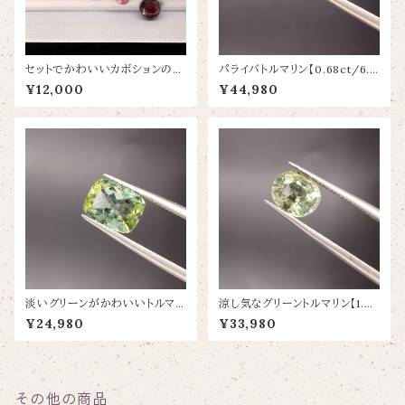
セットでかわいいカボションのト
パライバトルマリン【0.68ct/6.8
ルマリン【4.89ct】
×4.9】
¥12,000
¥44,980
淡いグリーンがかわいいトルマリ
涼し気なグリーントルマリン【1.58
ン【1.195ct/6.1×8】
ct/7.6×6.4】
¥24,980
¥33,980
その他の商品